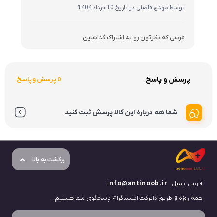
برای استفاده از مطالب آنتی نوب، داشتن «هدف غیرتجاری» و ذکر «منبع» کافیست.
کُدروز
طراحی شده توسط