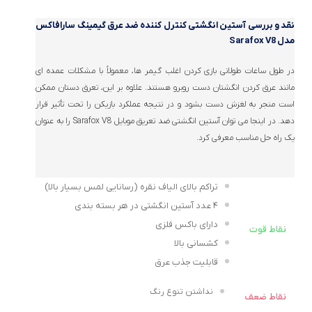
نقد و بررسی
آستین انگشتی کنترل کننده ضد عرق گیمینگ سارافاکس
مدل Sarafox V8
در طول ساعات طولانی بازی کردن اغلب گیمر ها، معمولاً با مشکلات عمده ای
مانند عرق کردن انگشتان دست روبرو هستند. علاوه بر این، تعرق دستان ممکن
است منجر به لغزش دست بشود و در نتیجه عملکرد بازیکن را تحت تأثیر قرار
دهد. در اینجا می توان آستین انگشتی ضد تعریق موبایل Sarafox V8 را به عنوان
یک راه حل مناسب معرفی کرد.
تراکم بالای الیاف نقره (رسانایی لمس بسیار بالا)
۴ عدد آستین انگشتی در هر بسته بندی
دارای باکس فلزی
نقاط قوت
کشسانی بالا
قابلیت جذب عرق
نداشتن تنوع رنگ
نقاط ضعف
️معرفی آستین انگشتی کنترل کننده ضد تعریق