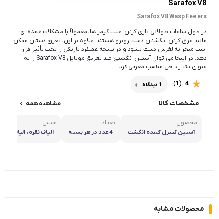
Sarafox V8
Sarafox V8 Wasp Feelers
در طول ساعات طولانی بازی کردن اغلب گیمر ها، معمولاً با مشکلات عمده ای
مانند عرق کردن انگشتان دست روبرو هستند. علاوه بر این، تعرق دستان ممکن
است منجر به لغزش دست بشود و در نتیجه عملکرد بازیکن را تحت تأثیر قرار
دهد. در اینجا می توان آستین انگشتی ضد تعریق موبایل Sarafox V8 را به
عنوان یک راه حل مناسب معرفی کرد.
(1)
4
1 دیدگاه
مشخصات کالا
مشاهده همه
محصول
تعداد
جنس
آستین کنترل کننده انگشت
4 عدد در هر بسته
الیاف نقره ، الیاف نانو
محصولات مشابه