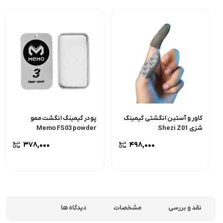
کاور و آستین انگشتی گیمینگ
پودر گیمینگ انگشت ممو
شزی Shezi Z01
Memo FS03 powder
۳۷۸,۰۰۰
۴۹۸,۰۰۰
نقد و بررسی
مشخصات
دیدگاه ها