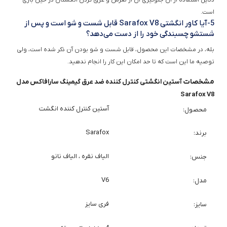
5-آیا کاور انگشتی Sarafox V8 قابل شست و شو است و پس از
شستشو چسبندگی خود را از دست می‌دهد؟
بله، در مشخصات این محصول، قابل شست و شو بودن آن ذکر شده است، ولی
توصیه ما این است که تا حد امکان این کار را انجام ندهید.
پرسش و پاسخ
0 پرسش و پاسخ
شما هم درباره این کالا پرسش ثبت کنید
برگشت به بالا
آدرس ایمیل
info@antinoob.ir
همه روزه از طریق دایرکت اینستاگرام پاسخگوی شما هستیم.