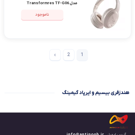
مدل Transformres TF-G06
ناموجود
›
2
1
هندزفری بیسیم و ایرپاد گیمینگ
آدرس ایمیل
info@antinoob.ir