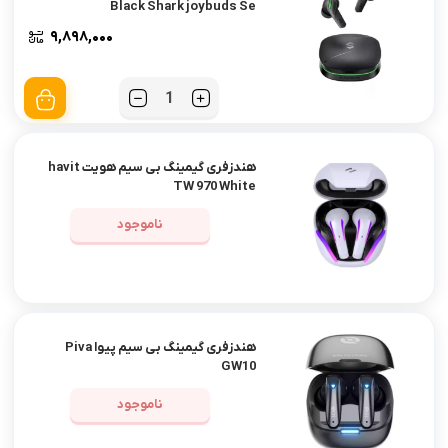
Black Shark joybuds Se
۹,۸۹۸,۰۰۰
تعداد
هندزفری گیمینگ بی سیم هویت havit
TW 970 White
ناموجود
هندزفری گیمینگ بی سیم پیوا Piva
GW10
ناموجود