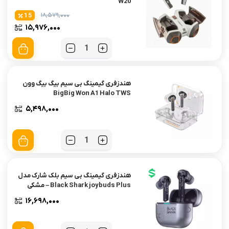
W20
۱۸,۵۷۹,۰۰۰
15
۱۵,۹۷۶,۰۰۰
تعداد
هندزفری گیمینگ بی سیم بیگ بیگ وون
BigBig Won A1 Halo TWS
۵,۴۹۸,۰۰۰
تعداد
هندزفری گیمینگ بی سیم بلک شارک مدل
Black Shark joybuds Plus – مشکی
۱۶,۶۹۸,۰۰۰