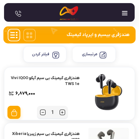
هندزفری بیسیم و ایرپاد گیمینگ
مرتبسازی
فیلتر کردن
هندزفری گیمینگ بی سیم آیکو Vivi IQOO
TWS 1e
۶,۸۷۹,۰۰۰
تعداد
هندزفری گیمینگ بی سیم زیبریا Xiberia