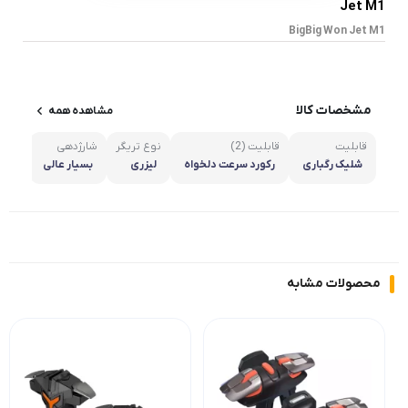
Jet M1
BigBig Won Jet M1
مشخصات کالا
مشاهده همه
قابلیت
قابلیت (2)
نوع تریگر
شارژدهی
دارای
شلیک رگباری
رکورد سرعت دلخواه
لیزری
بسیار عالی
متر
محصولات مشابه