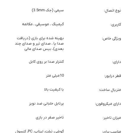
سیمی (جک 3.5mm)
نوع اتصال
گیمینگ ، موسیقی ، مکالمه
کاربری
بهینه شده برای بازی (دریافت
ویژگی خاص
صدا پا ، صدای تیر و صدای چند
بعدی)، بیس صدای عالی
کنترلر صدا بر روی کابل
دارای
10میلی متر
قطر درایور
با کیفیت بالا
متریال ساخت
پرتابل خلبانی ضد نویز
دارای میکروفون
تاخیر صفر در بازی
میزان تاخیر
گوشی، تبلت، لپتاپ، PC، کنسول
مناسب برای