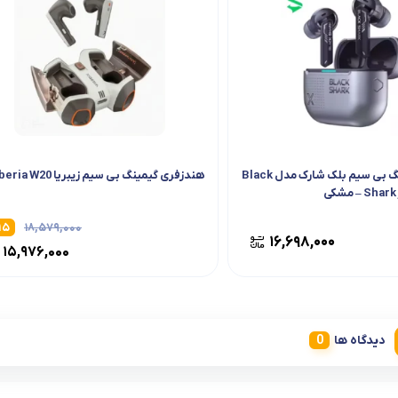
هندزفری گیمینگ بی سیم بلک شارک مدل Black
هندزفری گیمینگ بی سیم زیبریا Xiberia W20
S – مشکی
۱۵
۱۸,۵۷۹,۰۰۰
۱۶,۶۹۸,۰۰۰
۱۵,۹۷۶,۰۰۰
دیدگاه ها