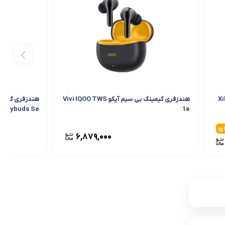
هندزفری گیمینگ بی سیم آیکو Vivi IQOO TWS
k joybuds Se
1e
۶,۸۷۹,۰۰۰