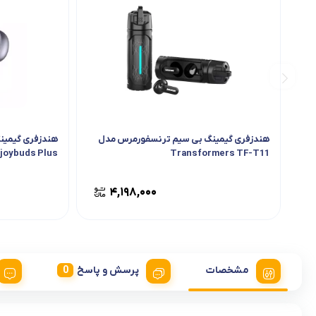
هندزفری گیمینگ بی سیم ترنسفورمرس مدل
Transformers TF-T11
hark joybuds Plus
۴,۱۹۸,۰۰۰
مشخصات
پرسش و پاسخ