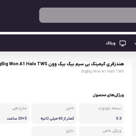
نگ
هندزفری گیمینگ بی سیم بیگ بیگ وون
وبلاگ
هندزفری گیمینگ بی سیم بیگ بیگ وون BigBig Won A1 Halo TWS
BigBig Won A1 Halo TWS
ویژگی‌های محصول
ی
نسخه بلوتوث
تاخیر
شارژدهی
5.3
کمتر از 60 میلی ثانیه
20+5 ساعت
ویژگی خاص
دارای