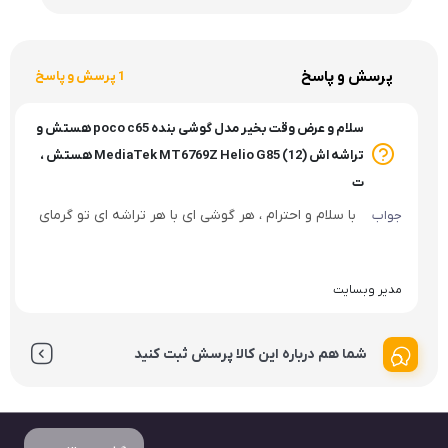
پرسش و پاسخ
1 پرسش و پاسخ
سلام و عرض وقت بخیر مدل گوشی بنده poco c65 هستش و
تراشه اش (MediaTek MT6769Z Helio G85 (12 هستش ،
ت
با سلام و احترام ، هر گوشی ای با هر تراشه ای تو گرمای
جواب
بالا دچار لگ میشه و استانداردترین کار و بهترین کار
استفاده از فن خنک کننده ی گوشی هست که دمای
مدیر وبسایت
گوشی رو متعادل میکنه.
شما هم درباره این کالا پرسش ثبت کنید