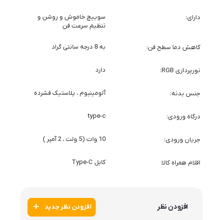
سوییچ خاموش و روشن و
دارای
تنظیم سرعت فن
به 8 درجه سانتی گراد
کاهش دما سطح فن
دارد
نورپردازی RGB
آلومینیوم ، پلاستیک فشرده
جنس بدنه
type-c
درگاه ورودی
10 وات (5 ولت ، 2 آمپر )
جریان ورودی
کابل Type-C
اقلام همراه کالا
افزودن نظر
افزودن نظر جدید