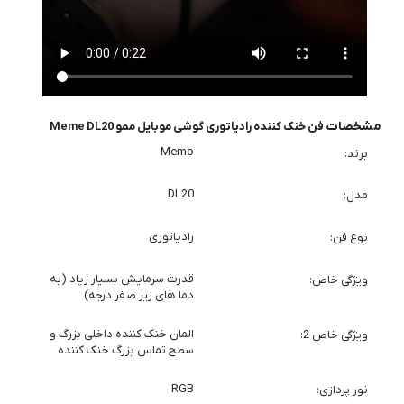
مشخصات
فن خنک کننده رادیاتوری گوشی موبایل ممو Meme DL20
Memo
برند
DL20
مدل
رادیاتوری
نوع فن
قدرت سرمایش بسیار زیاد (به
ویژگی خاص
دما های زیر صفر درجه)
المان خنک کننده داخلی بزرگ و
ویژگی خاص 2
سطح تماس بزرگ خنک کننده
RGB
نور پردازی