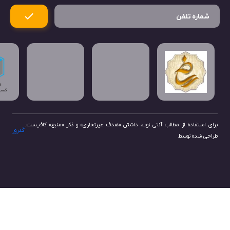
برای استفاده از مطالب آنتی نوب، داشتن «هدف غیرتجاری» و ذکر «منبع» کافیست.
کُدروز
طراحی شده توسط