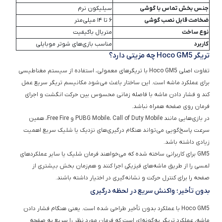
ضخامت قابل نصب گوشی
۶ تا ۱۴ میلی‌متر
نوع ساخت
متریال باکیفیت
کاربرد
مناسب بازی‌های شوتر موبایلی
تریگر Hoco GM5 چه مزیتی دارد؟
تفاوت اصلی Hoco GM5 با تریگرهای معمولی، استفاده از سیستم مغناطیسی
برای عملکرد ماشه است. این ساختار باعث می‌شود مکانیسم تریگر سریع عمل
کند و فشار دادن ماشه با فاصله زمانی محسوس بین حرکت انگشت و اجرای
فرمان روی صفحه همراه نباشد.
در بازی‌هایی مانند PUBG Mobile، Call of Duty Mobile و Free Fire، همین
سرعت پاسخ‌گویی می‌تواند هنگام درگیری‌های نزدیک یا شلیک سریع اهمیت
زیادی داشته باشد.
GM5 برای کاربرانی ساخته شده که می‌خواهند فرمان شلیک یا سایر عملکردهای
لمسی را از طریق ماشه‌های فیزیکی اجرا کنند و هم‌زمان بخش بیشتری از
صفحه را برای کنترل حرکت و نشانه‌گیری در اختیار داشته باشند.
بدون تأخیر؛ واکنش سریع در لحظه درگیری
Hoco GM5 با عملکرد بدون تأخیر طراحی شده است. یعنی هنگام فشار دادن
ماشه، عملکرد تریگر به‌گونه‌ای است که فرمان مورد نظر را سریع به صفحه
منتقل کند.