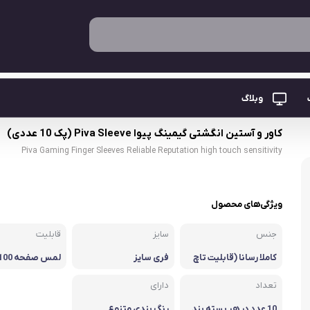
نگشتی گیمینگ پیوا Piva Sleeve (پک 10 عددی)
وبلاگ
کاور و آستین انگشتی گیمینگ پیوا Piva Sleeve (پک 10 عددی)
Piva Gaming Finger Sleeves Reliable Reputation high touch sensitivity
ویژگی‌های محصول
ی
جنس
سایز
قابلیت
کاملا رسانا (قابلیت تاچ
فری سایز
صفحه)
ی
تعداد
دارای
10 عدد در هر بسته بند
رنگ بندی متنوع