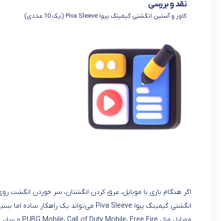
نقد و بررسی
کاور و آستین انگشتی گیمینگ پیوا Piva Sleeve (پک 10 عددی)
اگر هنگام بازی با موبایل، عرق کردن انگشتان، سر خوردن انگشت رو
انگشتی گیمینگ پیوا Piva Sleeve می‌تواند ی
موبایل مثل PUBG Mobile، Call of Duty Mobile، Free Fire و سایر بازی‌های لمسی، به حرکت سریع و کنترل دقیق انگشتان نیاز دارند.