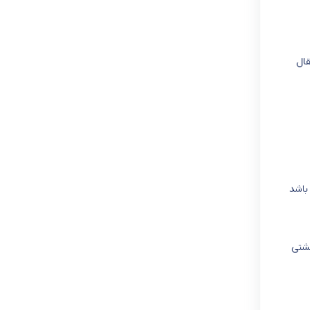
قال
باشد
گشتی